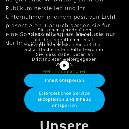
Publikum herstellen und Ihr
Unternehmen in einem positiven Licht
präsentieren. Dadurch sorgen sie für
Sie sehen gerade einen
eine Sonderstellung am Markt, die nur
Platzhalterinhalt von
Vimeo
. Um
auf den eigentlichen Inhalt
der Imagefilm bietet.
zuzugreifen, klicken Sie auf die
Schaltfläche unten. Bitte beachten
Sie, dass dabei Daten an
Drittanbieter weitergegeben
werden.
Mehr Informationen
Inhalt entsperren
Erforderlichen Service
akzeptieren und Inhalte
entsperren
Unsere