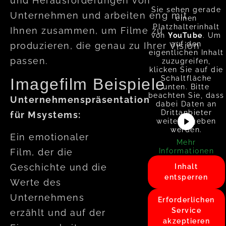
und Herausforderungen von
Sie sehen gerade
Unternehmen und arbeiten eng mit
einen
Platzhalterinhalt
Ihnen zusammen, um Filme zu
von
YouTube
. Um
auf den
produzieren, die genau zu Ihrer Vision
eigentlichen Inhalt
passen.
zuzugreifen,
klicken Sie auf die
Schaltfläche
Imagefilm Beispiele
unten. Bitte
beachten Sie, dass
Unternehmenspräsentation
dabei Daten an
Drittanbieter
für Msystems:
weitergegeben
werden.
Ein emotionaler
Mehr
Informationen
Film, der die
Geschichte und die
Inhalt
entsperren
Werte des
Unternehmens
Erforderlichen
Service
erzählt und auf der
akzeptieren