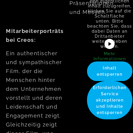
den eigentlichen
Präsentationen
Inhalt zuzugreifen,
klicken Sie auf die
und Messen.
Schaltfläche
unten. Bitte
beachten Sie, dass
Mitarbeiterporträts
dabei Daten an
Drittanbieter
bei Creos:
weitergegeben
werden.
Ein authentischer
Mehr
Informationen
und sympathischer
Inhalt
Film, der die
entsperren
Menschen hinter
Erforderlichen
dem Unternehmen
Service
vorstellt und deren
akzeptieren
Leidenschaft und
und Inhalte
entsperren
Engagement zeigt.
Gleichzeitig zeigt