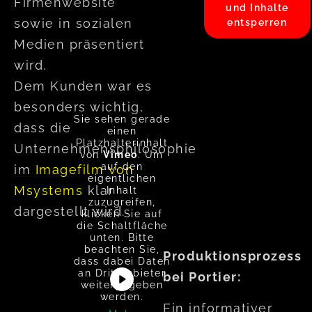
Firmenwebsite
und Inhalte
sowie in sozialen
entsperren
Medien präsentiert
wird.
Dem Kunden war es
besonders wichtig,
Sie sehen gerade
dass die
einen
Platzhalterinhalt
Unternehmensphilosophie
von
Vimeo
. Um
auf den
im
Imagefilm von
eigentlichen
Msystems
klar
Inhalt
zuzugreifen,
dargestellt wird.
klicken Sie auf
die Schaltfläche
unten. Bitte
beachten Sie,
Produktionsprozess
dass dabei Daten
an Drittanbieter
bei Portier:
weitergegeben
werden.
Ein informativer