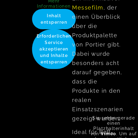
Mehr
Informationen
Messefilm
, der
Inhalt
einen Überblick
entsperren
über die
Produktpalette
Erforderlichen
Service
von Portier gibt.
akzeptieren
Dabei wurde
und Inhalte
entsperren
besonders acht
darauf gegeben,
dass die
Produkte in den
realen
Einsatzszenarien
gezeigt wurden.
Sie sehen gerade
einen
Platzhalterinhalt
Ideal für B2B-
von
Vimeo
. Um auf