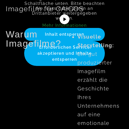
Schaltfläche unten. Bitte beachten
Imagefilm für CAIGOS
Sie, dass dabei Daten an
Drittanbieter weitergegeben
werden.
Mehr Informationen
Warum
Inhalt entsperren
Visuelle
Imagefilme?
Storytelling:
Erforderlichen Service
Ein gut
akzeptieren und Inhalte
entsperren
produzierter
Imagefilm
erzählt die
Geschichte
Ihres
Unternehmens
auf eine
emotionale